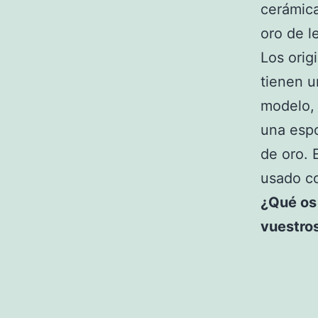
cerámic
oro de le
Los orig
tienen u
modelo,
una esp
de oro. 
usado co
¿Qué os
vuestro