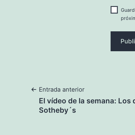
Guard
próxi
Navegación
Entrada anterior
El vídeo de la semana: Los
de
Sotheby´s
entradas