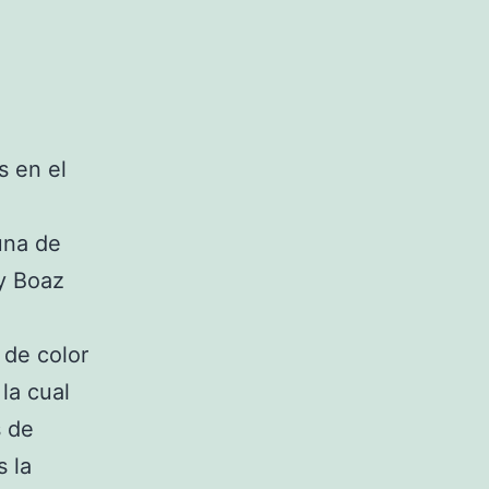
s en el
una de
 y Boaz
 de color
la cual
s de
s la