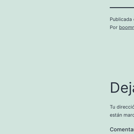
Publicada 
Por
boomm
Dej
Tu direcci
están mar
Comenta