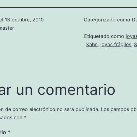
el
13 octubre, 2010
Categorizado como
D
aster
Etiquetado como
joya
Kahn
,
joyas frágiles
,
S
ar un comentario
ón de correo electrónico no será publicada.
Los campos obl
cados con
*
rio
*