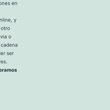
ones en
nline, y
 otro
via o
a cadena
er ser
res.
peramos