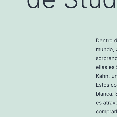
Dentro d
mundo, a
sorprend
ellas es
Kahn, un
Estos co
blanca. 
es atrav
comprarl