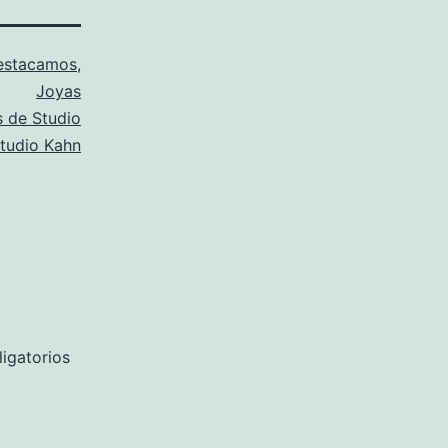
estacamos
,
Joyas
s de Studio
tudio Kahn
igatorios