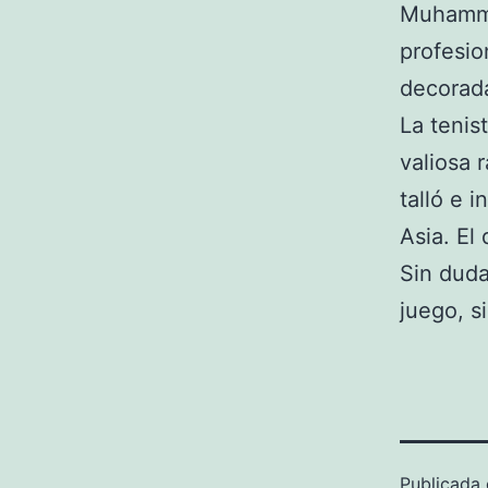
Muhamma
profesio
decorad
La tenis
valiosa 
talló e 
Asia. El
Sin duda
juego, s
Publicada 