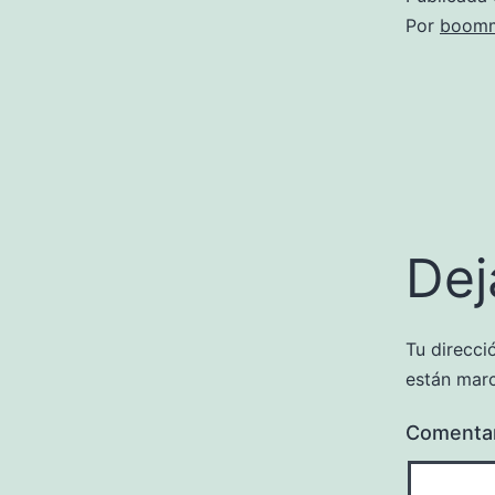
Por
boomm
Dej
Tu direcci
están mar
Comenta