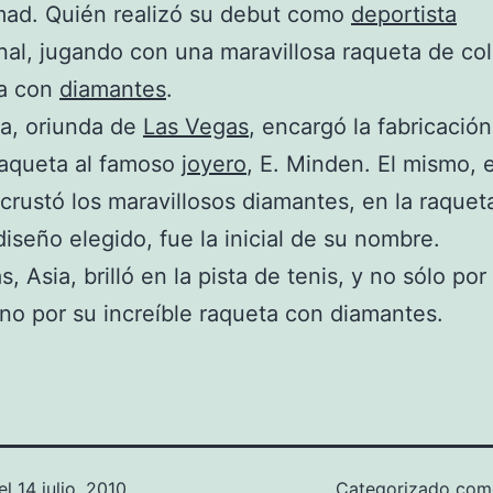
d. Quién realizó su debut como
deportista
nal, jugando con una maravillosa raqueta de col
a con
diamantes
.
ta, oriunda de
Las Vegas
, encargó la fabricación
raqueta al famoso
joyero
, E. Minden. El mismo, e
incrustó los maravillosos diamantes, en la raquet
 diseño elegido, fue la inicial de su nombre.
s, Asia, brilló en la pista de tenis, y no sólo po
ino por su increíble raqueta con diamantes.
el
14 julio, 2010
Categorizado co