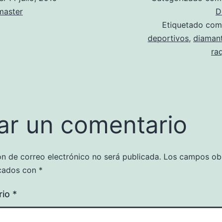
aster
D
Etiquetado co
deportivos
,
diaman
ra
ar un comentario
ón de correo electrónico no será publicada.
Los campos obl
cados con
*
rio
*