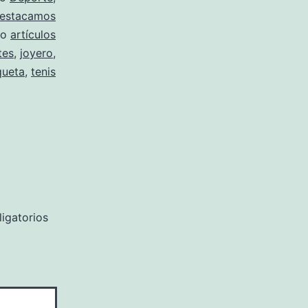
estacamos
mo
artículos
tes
,
joyero
,
queta
,
tenis
igatorios