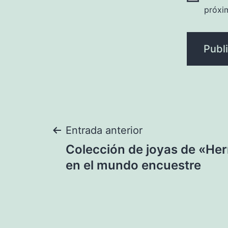
próxi
Navegación
Entrada anterior
Colección de joyas de «He
de
en el mundo encuestre
entradas