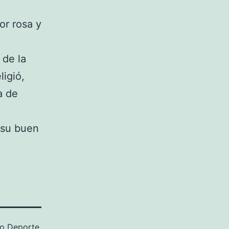
or rosa y
 de la
ligió,
a de
r su buen
mo
Deporte
,