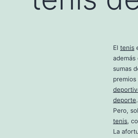
El
tenis
e
además d
sumas 
premios 
deportiv
deporte
.
Pero, so
tenis
, c
La afor