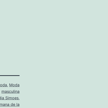
oda
,
Moda
masculina
dia Simoes
,
mana de la