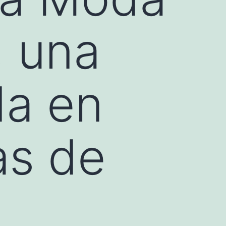
, una
da en
as de