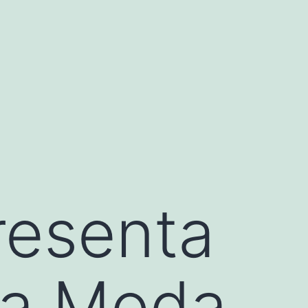
resenta
la Moda