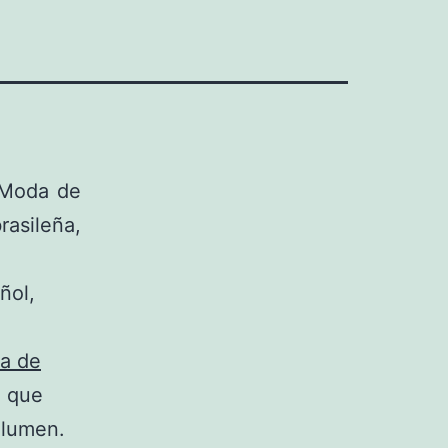
 Moda de
rasileña,
ñol,
a de
a que
olumen.