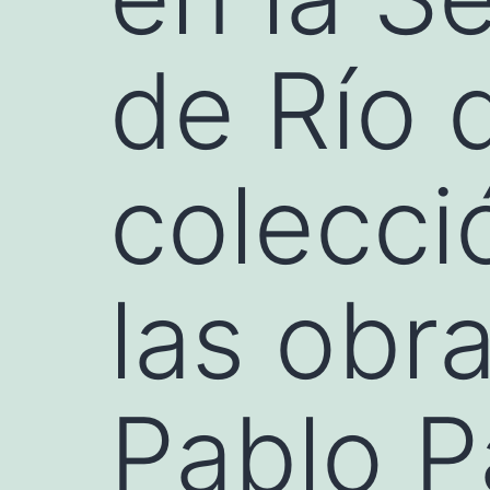
de Río 
colecci
las obr
Pablo P