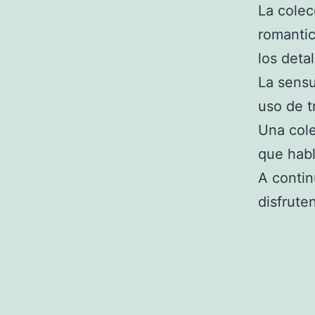
La colec
romantic
los deta
La sensu
uso de t
Una cole
que habl
A contin
disfrute