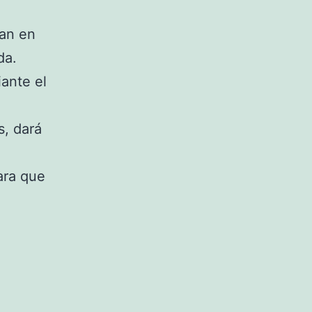
san en
da.
iante el
s, dará
ara que