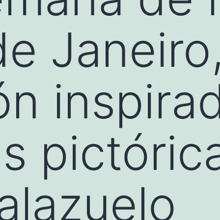
de Janeiro
ón inspira
as pictóric
alazuelo