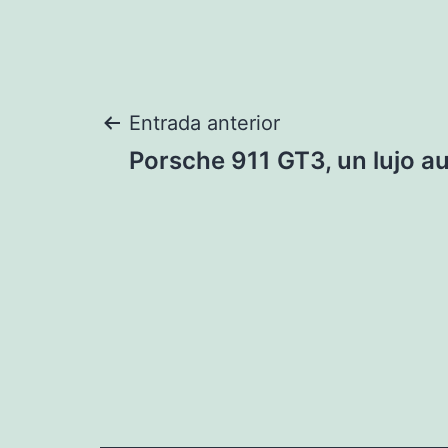
Navegación
Entrada anterior
Porsche 911 GT3, un lujo a
de
entradas