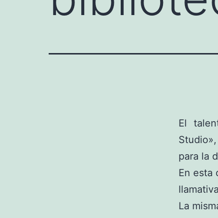
El tale
Studio»,
para la 
En esta 
llamativ
La misma