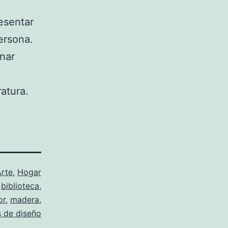
resentar
ersona.
inar
ratura.
Arte
,
Hogar
o
biblioteca
,
or
,
madera
,
s de diseño