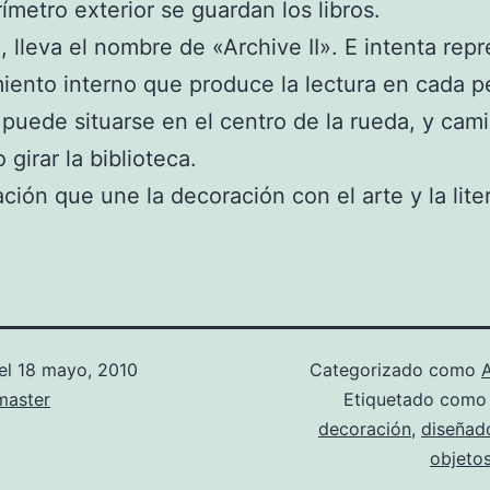
ímetro exterior se guardan los libros.
, lleva el nombre de «Archive II». E intenta rep
iento interno que produce la lectura en cada p
r puede situarse en el centro de la rueda, y cam
girar la biblioteca.
ción que une la decoración con el arte y la lite
el
18 mayo, 2010
Categorizado como
aster
Etiquetado com
decoración
,
diseñad
objeto