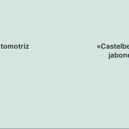
utomotriz
«Castelbe
jabone