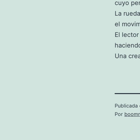
cuyo per
La rueda
el movim
El lecto
haciendo 
Una crea
Publicada 
Por
boomm