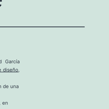
d García
e diseño
,
n de una
, en