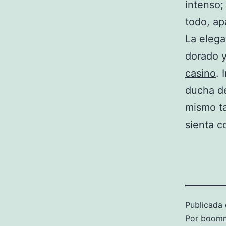
intenso;
todo, ap
La elega
dorado 
casino
. 
ducha de
mismo ta
sienta c
Publicada 
Por
boomm