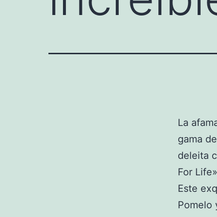
La afam
gama d
deleita 
For Life»
Este exq
Pomelo y