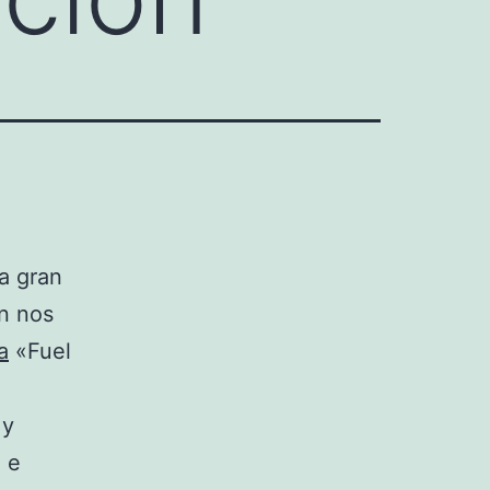
a gran
n nos
a
«Fuel
 y
 e