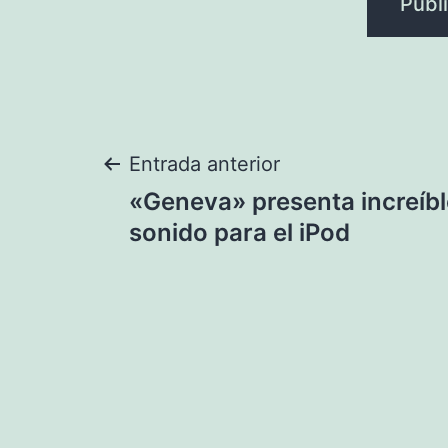
Navegación
Entrada anterior
«Geneva» presenta increíbl
de
sonido para el iPod
entradas