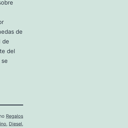
sobre
or
nedas de
l de
te del
 se
omo
Regalos
ino
,
Diesel
,