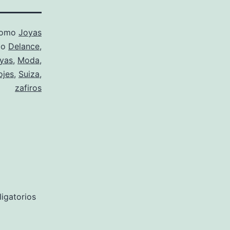
como
Joyas
mo
Delance
,
yas
,
Moda
,
ojes
,
Suiza
,
zafiros
igatorios