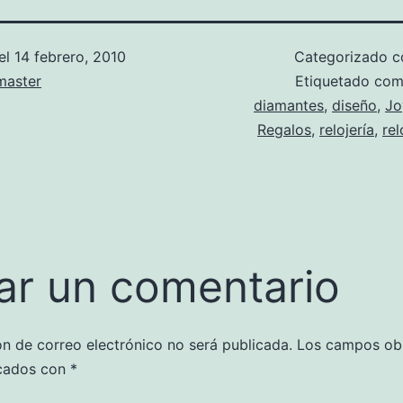
el
14 febrero, 2010
Categorizado 
aster
Etiquetado co
diamantes
,
diseño
,
Jo
Regalos
,
relojería
,
rel
ar un comentario
ón de correo electrónico no será publicada.
Los campos obl
cados con
*