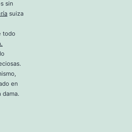
s sin
ría
suiza
e todo
.
do
eciosas.
mismo,
zado en
a dama.