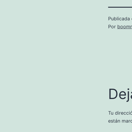
Publicada 
Por
boomm
Dej
Tu direcci
están mar