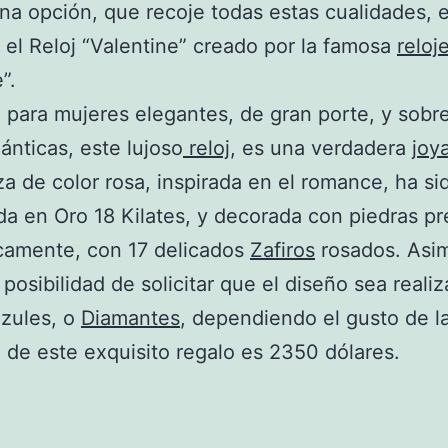
a opción, que recoje todas estas cualidades, e
 el Reloj “Valentine” creado por la famosa
reloje
”.
para mujeres elegantes, de gran porte, y sobr
nticas, este lujoso
reloj
, es una verdadera
joya
za de color rosa, inspirada en el romance, ha si
da en Oro 18 Kilates, y decorada con piedras pr
camente, con 17 delicados
Zafiros
rosados. Asi
a posibilidad de solicitar que el diseño sea reali
azules, o
Diamantes
, dependiendo el gusto de l
o de este exquisito regalo es 2350 dólares.