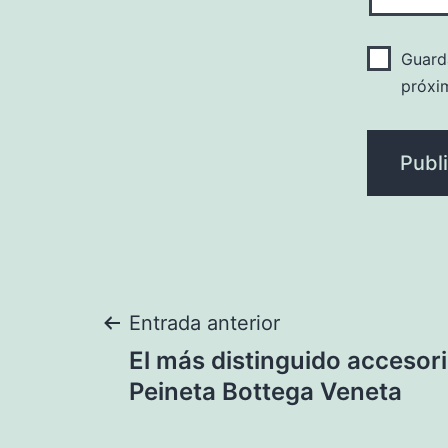
Guard
próxi
Navegación
Entrada anterior
El más distinguido accesorio
de
Peineta Bottega Veneta