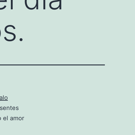
s.
alo
esentes
 el amor