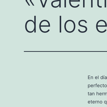
de los 
En el dí
perfecto
tan her
eterno q