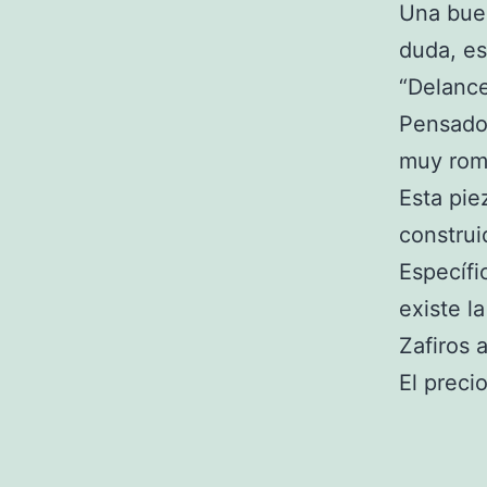
Una buen
duda, es
“Delance
Pensado 
muy romá
Esta pie
construi
Específi
existe l
Zafiros 
El preci