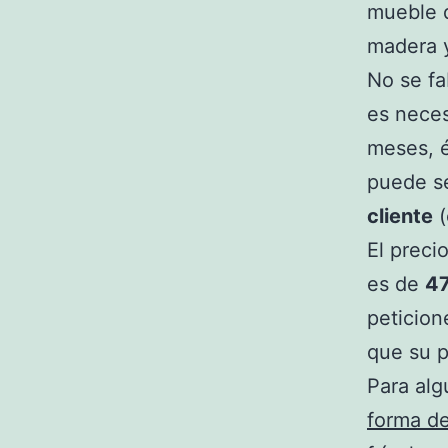
mueble d
madera y
No se fa
es nece
meses, é
puede s
cliente
(
El preci
es de
47
peticion
que su p
Para alg
forma de