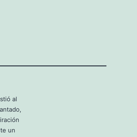
stió al
cantado,
iración
te un