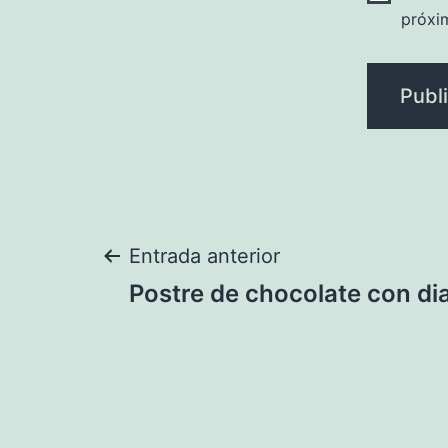
próxi
Navegación
Entrada anterior
Postre de chocolate con d
de
entradas