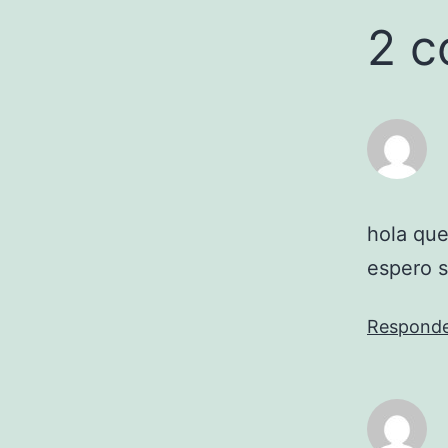
2 c
hola que
espero s
Respond