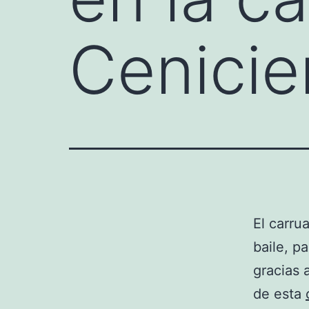
Cenicie
El carru
baile, p
gracias 
de esta