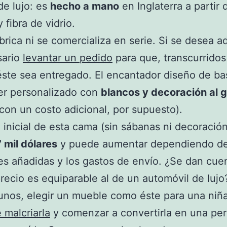
e lujo: es
hecho a mano
en Inglaterra a partir 
 fibra de vidrio.
brica ni se comercializa en serie. Si se desea ad
sario
levantar un pedido
para que, transcurridos
ste sea entregado. El encantador diseño de ba
er personalizado con
blancos y decoración al g
con un costo adicional, por supuesto).
o inicial de esta cama (sin sábanas ni decoración
 mil dólares
y puede aumentar dependiendo de
es añadidas y los gastos de envío. ¿Se dan cue
recio es equiparable al de un automóvil de lujo
unos, elegir un mueble como éste para una niñ
 malcriarla
y comenzar a convertirla en una pe