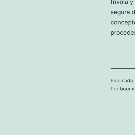
frívola 
segura d
concepto
proceden
Publicada 
Por
boomm