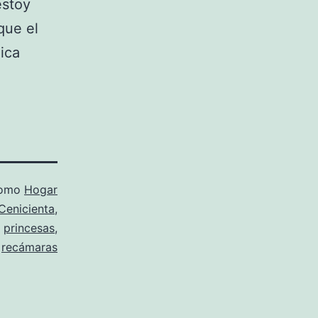
estoy
que el
ica
como
Hogar
Cenicienta
,
,
princesas
,
recámaras