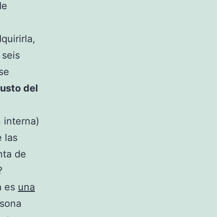
de
quirirla,
 seis
se
usto del
 interna)
 las
nta de
?
a es
una
rsona