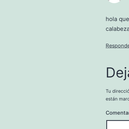
hola que
calabeza
Respond
Dej
Tu direcci
están mar
Comenta