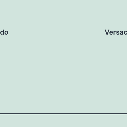
ado
Versac