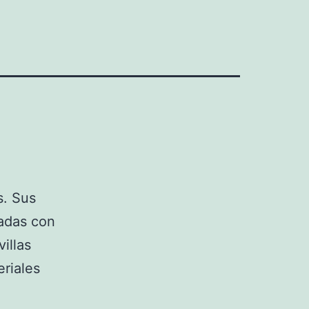
s. Sus
adas con
villas
eriales