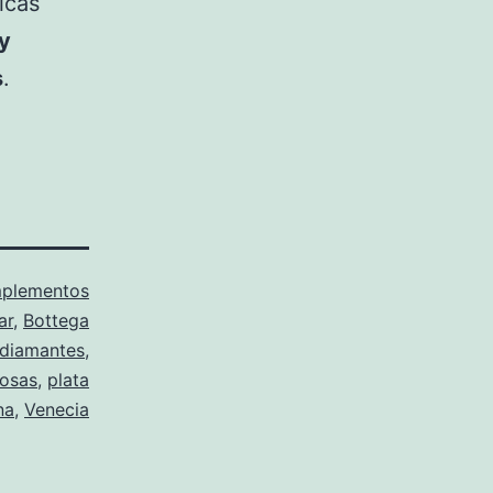
icas
y
s
.
plementos
ar
,
Bottega
diamantes
,
iosas
,
plata
na
,
Venecia