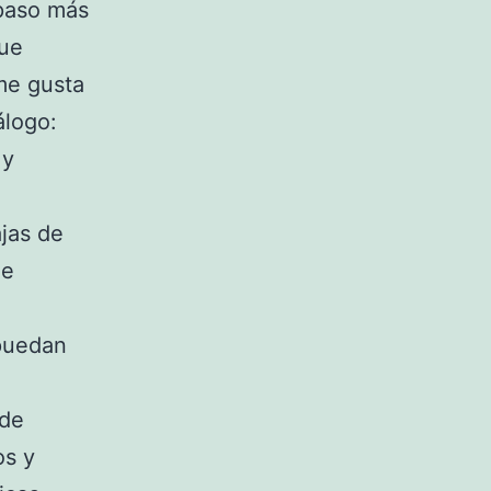
 paso más
que
me gusta
álogo:
 y
ajas de
de
 puedan
 de
os y