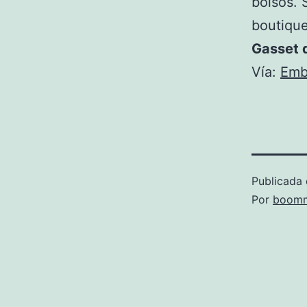
bolsos. 
boutique
Gasset 
Vía:
Emb
Publicada 
Por
boomm