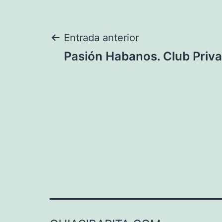
Navegación
Entrada anterior
Pasión Habanos. Club Priv
de
entradas