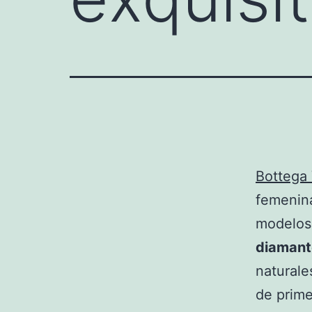
Bottega
femenina
modelos
diamant
natural
de prime