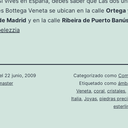
Si vives en España, debes saber que Las dos ún
s Bottega Veneta se ubican en la calle
Ortega 
de Madrid
y en la calle
Ribeira de Puerto Banú
elezzia
el
22 junio, 2009
Categorizado como
Com
aster
Etiquetado como
ámb
Veneta
,
coral
,
cristales
,
Italia
,
Joyas
,
piedras prec
esterli