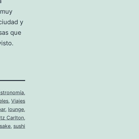
a
 muy
 ciudad y
sas que
isto.
stronomía
,
eles
,
Viajes
bar
,
lounge
,
itz Carlton
,
sake
,
sushi