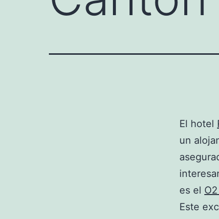
El hotel
un aloja
asegurad
interesa
es el
O2
Este ex