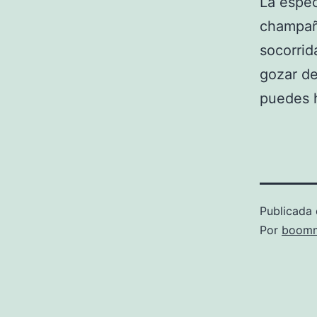
La espec
champañ
socorrid
gozar de
puedes h
Publicada 
Por
boomm