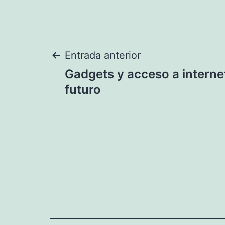
Navegación
Entrada anterior
Gadgets y acceso a interne
de
futuro
entradas