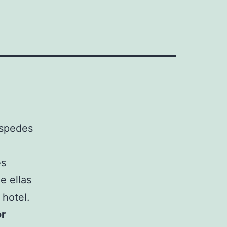
éspedes
es
e ellas
 hotel.
or