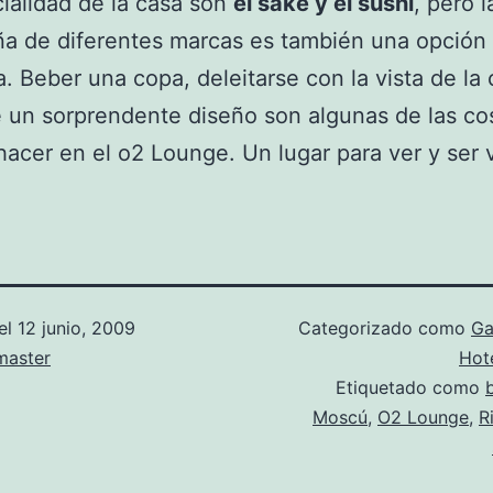
ialidad de la casa son
el sake y el sushi
, pero l
a de diferentes marcas es también una opción
a. Beber una copa, deleitarse con la vista de la
 un sorprendente diseño son algunas de las co
acer en el o2 Lounge. Un lugar para ver y ser v
el
12 junio, 2009
Categorizado como
Ga
aster
Hot
Etiquetado como
Moscú
,
O2 Lounge
,
R