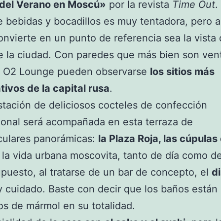
 del Verano en Moscú»
por la revista
Time Out
.
e bebidas y bocadillos es muy tentadora, pero a
onvierte en un punto de referencia sea la vista
 la ciudad. Con paredes que más bien son ven
l O2 Lounge pueden observarse
los sitios más
ativos de la capital rusa
.
tación de deliciosos cocteles de confección
ional será acompañada en esta terraza de
culares panorámicas:
la Plaza Roja, las cúpulas
, la vida urbana moscovita, tanto de día como d
upuesto, al tratarse de un bar de concepto, el
d
 cuidado. Baste con decir que los baños están
os de mármol en su totalidad.