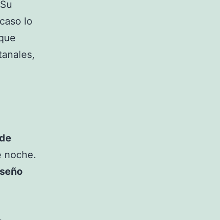
 Su
caso lo
 que
tanales,
 de
e noche.
iseño