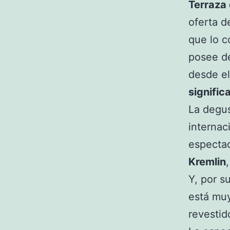
Terraza
oferta d
que lo c
posee de
desde e
signific
La degus
internac
especta
Kremlin
Y, por s
está muy
revestid