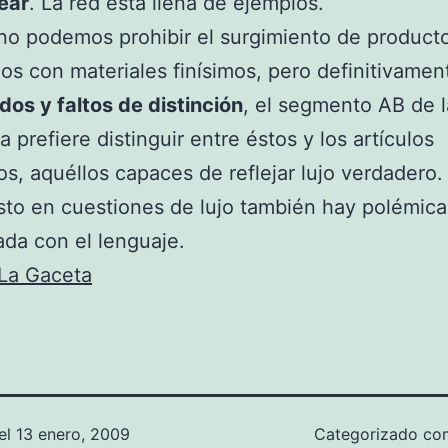
ear
. La red está llena de ejemplos.
o podemos prohibir el surgimiento de producto
os con materiales finísimos, pero definitivamen
os y faltos de distinción
, el segmento AB de l
a prefiere distinguir entre éstos y los artículos
os, aquéllos capaces de reflejar lujo verdadero.
isto en cuestiones de lujo también hay polémica
ada con el lenguaje.
La Gaceta
el
13 enero, 2009
Categorizado c