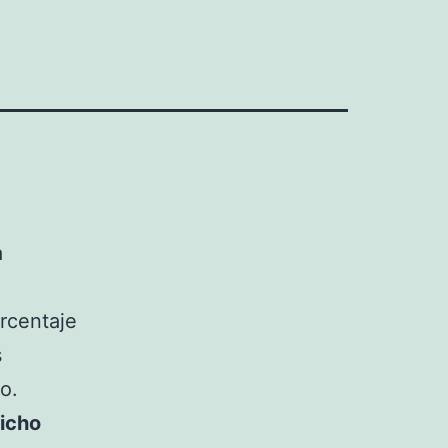
a
orcentaje
s
o.
dicho