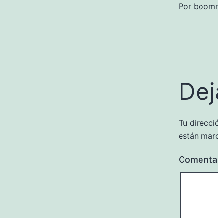
Por
boomm
Dej
Tu direcci
están mar
Comenta