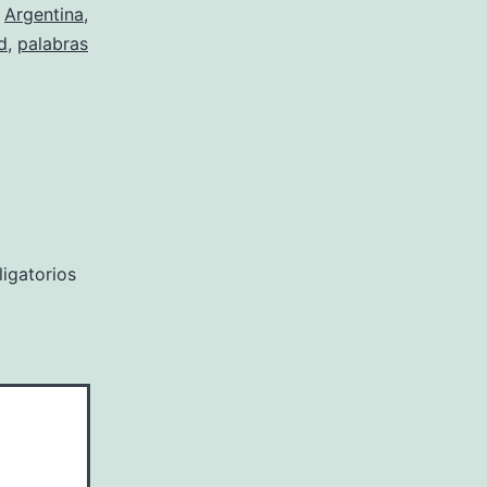
o
Argentina
,
d
,
palabras
igatorios