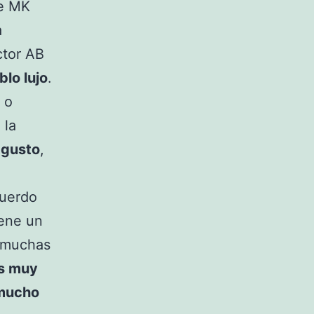
de MK
a
ctor AB
blo lujo
.
 o
 la
 gusto
,
cuerdo
iene un
e muchas
os muy
 mucho