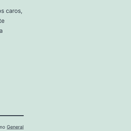
s caros,
te
a
omo
General