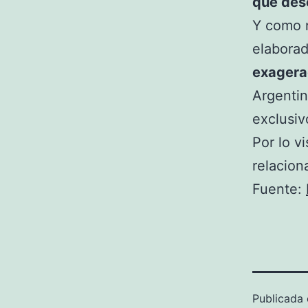
que des
Y como n
elaborad
exagerad
Argentin
exclusiv
Por lo v
relacion
Fuente:
Publicada 