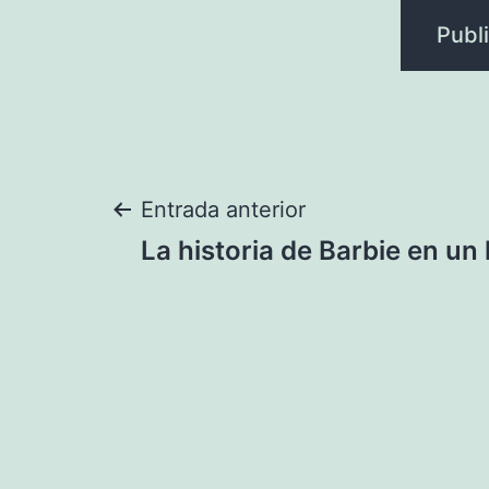
Navegación
Entrada anterior
La historia de Barbie en un 
de
entradas