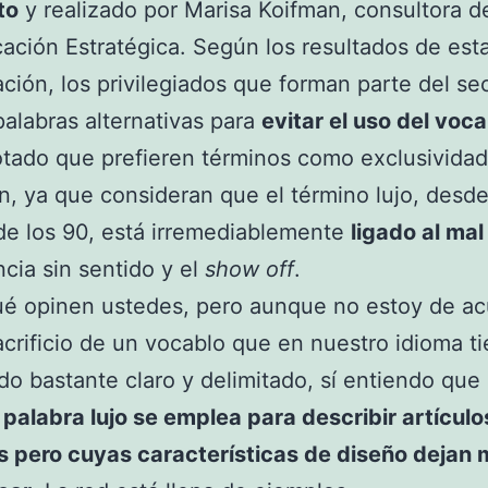
to
y realizado por Marisa Koifman, consultora 
ción Estratégica. Según los resultados de est
ación, los privilegiados que forman parte del se
alabras alternativas para
evitar el uso del voca
tado que prefieren términos como exclusividad
ón, ya que consideran que el término lujo, desde
e los 90, está irremediablemente
ligado al mal
ncia sin sentido y el
show off
.
ué opinen ustedes, pero aunque no estoy de a
acrificio de un vocablo que en nuestro idioma t
ado bastante claro y delimitado, sí entiendo qu
a palabra lujo se emplea para describir artícul
s pero cuyas características de diseño dejan