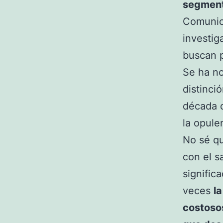
segmen
Comunica
investig
buscan p
Se ha no
distinci
década d
la opule
No sé q
con el s
signific
veces
l
costoso