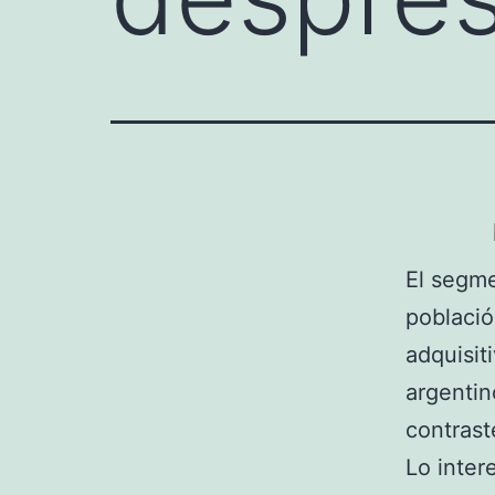
El segme
població
adquisit
argentin
contrast
Lo inter