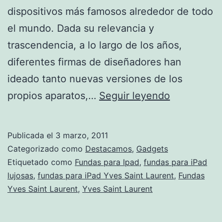
dispositivos más famosos alrededor de todo
el mundo. Dada su relevancia y
trascendencia, a lo largo de los años,
diferentes firmas de diseñadores han
ideado tanto nuevas versiones de los
Yves
propios aparatos,…
Seguir leyendo
Saint
Laurent
Publicada el
3 marzo, 2011
presenta
Categorizado como
Destacamos
,
Gadgets
fundas
Etiquetado como
Fundas para Ipad
,
fundas para iPad
lujosas
,
fundas para iPad Yves Saint Laurent
,
Fundas
para
Yves Saint Laurent
,
Yves Saint Laurent
iPad