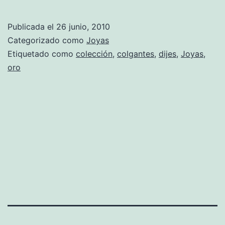
y
lujosos
Publicada el
26 junio, 2010
dijes
Categorizado como
Joyas
de
Etiquetado como
colección
,
colgantes
,
dijes
,
Joyas
,
oro
la
firma
«Fred»