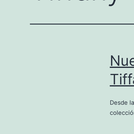
Nue
Tif
Desde la
colecció