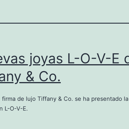
vas joyas L-O-V-E 
fany & Co.
 firma de lujo Tiffany & Co. se ha presentado l
n L-O-V-E.