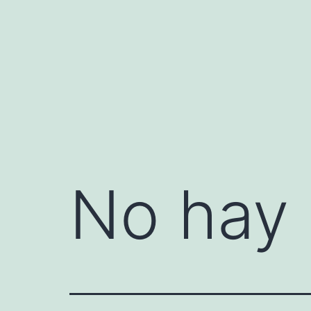
Saltar
al
contenido
No hay 