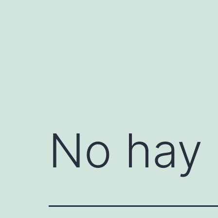
Saltar
al
contenido
No hay 