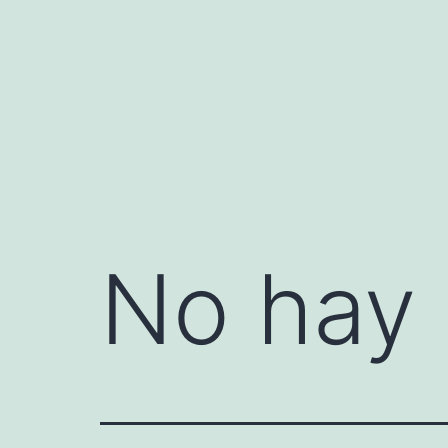
Saltar
al
contenido
No hay 