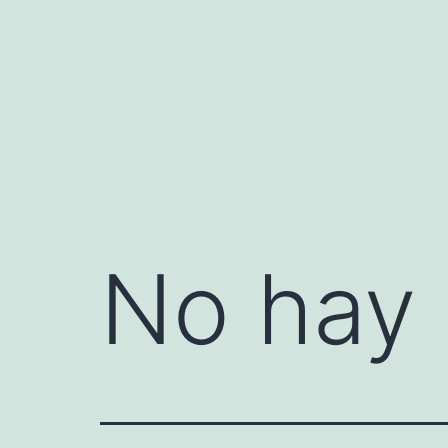
Saltar
al
contenido
No hay 