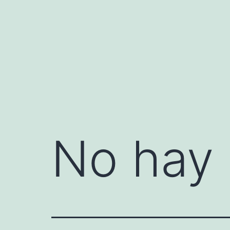
Saltar
al
contenido
No hay 