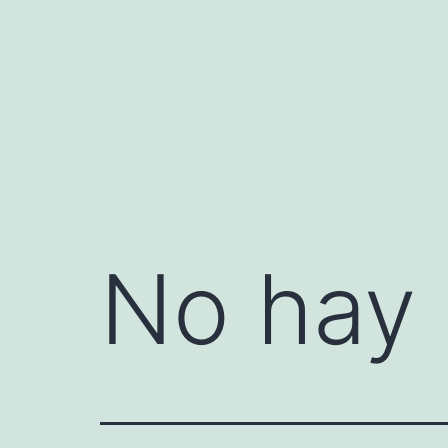
Saltar
al
contenido
No hay 