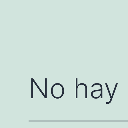
Saltar
al
contenido
No hay 