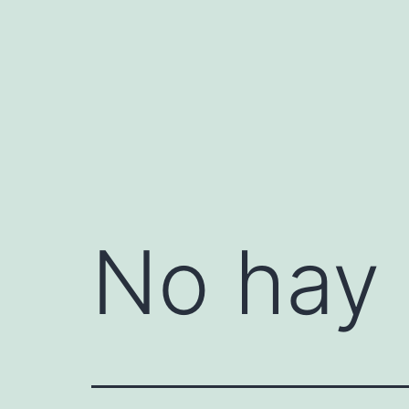
Saltar
al
contenido
No hay 