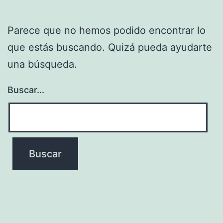
Parece que no hemos podido encontrar lo
que estás buscando. Quizá pueda ayudarte
una búsqueda.
Buscar...