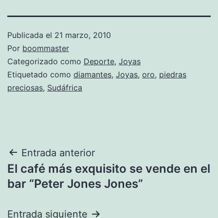
Publicada el
21 marzo, 2010
Por
boommaster
Categorizado como
Deporte
,
Joyas
Etiquetado como
diamantes
,
Joyas
,
oro
,
piedras
preciosas
,
Sudáfrica
Navegación
Entrada anterior
El café más exquisito se vende en el
de
bar “Peter Jones Jones”
entradas
Entrada siguiente